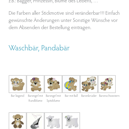
z.B.: Bagger, Prinzessin, Blume des Lebens, …
Die Farben aller Stickmotive sind veränderbar!!! Einfach
gewünschte Änderungen unter Sonstige Wünsche vor
dem Absenden der Bestellung eintragen.
Waschbär, Pandabär
Bär liegend
Bärengirl mit
Bärengirl mit
Bär mit Ball
Bärenbrüder
Bärenschwestern
Rundblume
Spitzblume