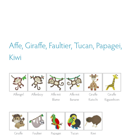
Affe, Giraffe, Faultier, Tucan, Papagei,
Kiwi
Affengirl
Affenboy
Affe mit
Affe mit
Giraffe
Giraffe
Blume
Banane
Katschi
Kigazeihcen
Giraffe
Faultier
Papagei
Tucan
Kiwi