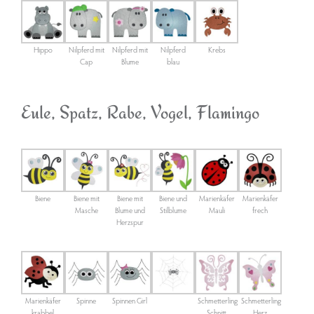
Hippo
Nilpferd mit
Nilpferd mit
Nilpferd
Krebs
Cap
Blume
blau
Eule, Spatz, Rabe, Vogel, Flamingo
Biene
Biene mit
Biene mit
Biene und
Marienkäfer
Marienkäfer
Masche
Blume und
Stilblume
Mauli
frech
Herzspur
Marienkäfer
Spinne
Spinnen Girl
Schmetterling
Schmetterling
krabbel
Schnitt
Herz