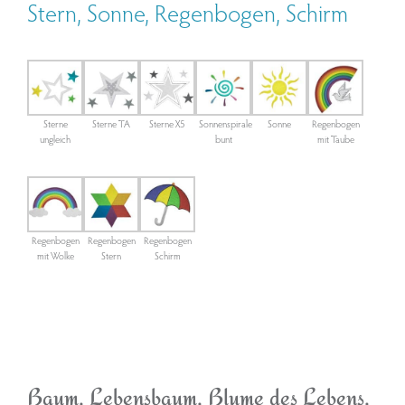
Stern, Sonne, Regenbogen, Schirm
Sterne
Sterne TA
Sterne X5
Sonnenspirale
Sonne
Regenbogen
ungleich
bunt
mit Taube
Regenbogen
Regenbogen
Regenbogen
mit Wolke
Stern
Schirm
Baum, Lebensbaum, Blume des Lebens,