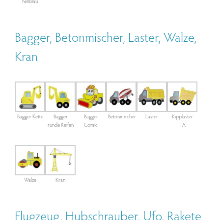
hellblau
Bagger, Betonmischer, Laster, Walze,
Kran
Bagger Kette
Bagger
Bagger
Betonmischer
Laster
Kipplaster
runde Reifen
Comic
TA
Walze
Kran
Flugzeug, Hubschrauber, Ufo, Rakete