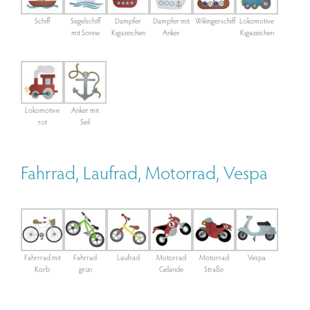
Schiff
Segelschiff
Dampfer
Dampfer mit
Wikingerschiff
Lokomotive
mit Sonne
Kigazeichen
Anker
Kigazeichen
Lokomotive
Anker mit
rot
Seil
Fahrrad, Laufrad, Motorrad, Vespa
Fahrrrad mit
Fahrrad
Laufrad
Motorrad
Motorrad
Vespa
Korb
grün
Gelände
Straße