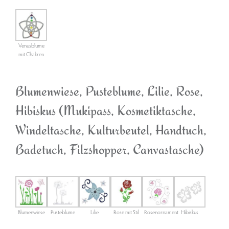
Venusblume
mit Chakren
Blumenwiese, Pusteblume, Lilie, Rose,
Hibiskus (Mukipass, Kosmetiktasche,
Windeltasche, Kulturbeutel, Handtuch,
Badetuch, Filzshopper, Canvastasche)
Blumenwiese
Pusteblume
Lilie
Rose mit Stil
Rosenornament
Hibiskus