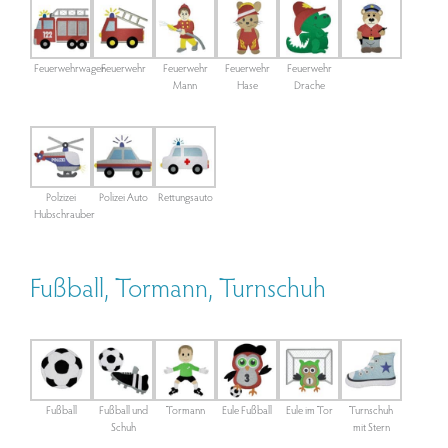
Feuerwehrwagen
Feuerwehr
Feuerwehr
Feuerwehr
Feuerwehr
Mann
Hase
Drache
Polzizei
Polizei Auto
Rettungsauto
Hubschrauber
Fußball, Tormann, Turnschuh
Fußball
Fußball und
Tormann
Eule Fußball
Eule im Tor
Turnschuh
Schuh
mit Stern