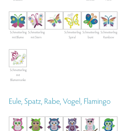
Schmetterling
Schmetterling
Schmetterling
Schmetterling
Schmetterling
mit Blume
mit Stern
Spiral
bunt
Rainbow
Schmetterling
mit
Blumenranke
Eule, Spatz, Rabe, Vogel, Flamingo