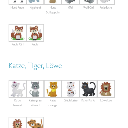
Hund Pudel
Kigahund
Hund
Wolf
Wolf Girl
Polarfuchs
Schlappohr
Fuchs Girl
Fuchs
Katze, Tiger, Löwe
Katze
Katze grau
Katze
Glückskatze
Kater Karlo
Löwe Leo
laufend
sitzend
orange