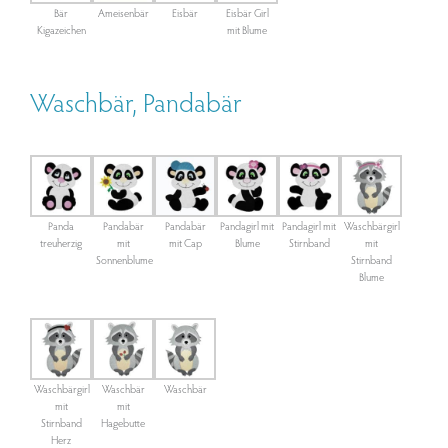
Bär
Ameisenbär
Eisbär
Eisbär Girl
Kigazeichen
mit Blume
Waschbär, Pandabär
Panda
Pandabär
Pandabär
Pandagirl mit
Pandagirl mit
Waschbärgirl
treuherzig
mit
mit Cap
Blume
Stirnband
mit
Sonnenblume
Stirnband
Blume
Waschbärgirl
Waschbär
Waschbär
mit
mit
Stirnband
Hagebutte
Herz