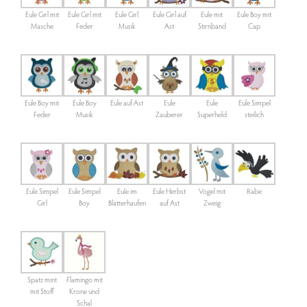
Eule Girl mit
Eule Girl mit
Eule Girl
Eule Girl auf
Eule mit
Eule Boy mit
Masche
Feder
Musik
Ast
Stirnband
Cap
Eule Boy mit
Eule Boy
Eule auf Ast
Eule
Eule
Eule Simpel
Feder
Musik
Zauberer
Superheld
steilich
Eule Simpel
Eule Simpel
Eule im
Eule Herbst
Vogel mit
Rabe
Girl
Boy
Blätterhaufen
auf Ast
Zweig
Spatz mint
Flamingo mit
mit Stoff
Krone und
Schal