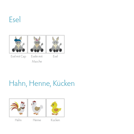
Esel
Esel mit Cap
Eselin mit
Esel
Masche
Hahn, Henne, Kücken
Hahn
Henne
Kücken