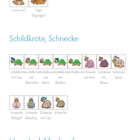
Löwe Girl
Tiger
(Kigatiger)
Schildkröte, Schnecke
Schildkröte
Schildkröte
Schildkröte
Schildkröte
Schildkröte
Schnecke
Schnecke
Schnecke
mit Cap
mit
mit
mit
mit Herz
mit
Spiral
Blumenhut
Blume
Blatthut
Blume
Schnecke
Schnecke
Schnecke
Schnecke
Babygirl
Babyboy
mit Cap