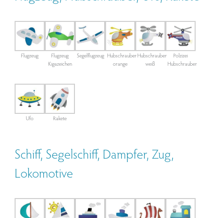
Flugzeug
Flugzeug
Segelflugzeug
Hubschrauber
Hubschrauber
Polzizei
Kigazeichen
orange
weiß
Hubschrauber
Ufo
Rakete
Schiff, Segelschiff, Dampfer, Zug,
Lokomotive