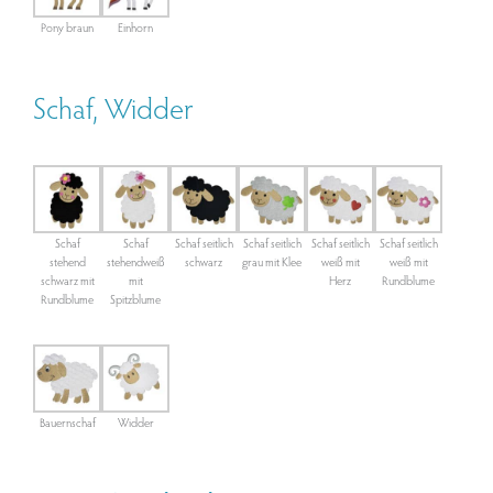
Pony braun
Einhorn
Schaf, Widder
Schaf
Schaf
Schaf seitlich
Schaf seitlich
Schaf seitlich
Schaf seitlich
stehend
stehendweiß
schwarz
grau mit Klee
weiß mit
weiß mit
schwarz mit
mit
Herz
Rundblume
Rundblume
Spitzblume
Bauernschaf
Widder