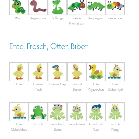
Wurm
Regenwurm
Schlange
Raupe
Raupe grün
Raupe bunt
Niemalssatt
Ente, Frosch, Otter, Biber
Ente
Ente mit
Ente mit Cap
Ente mit
Ente
Ente
Tuch
Blume
Kigazeichen
Glubschigirl
Ente
Frosch
Frosch mit
Frosch Tussi
Frosch mit
Frosch
Glubschiboy
Blume
Cap
König