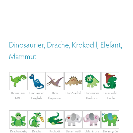
Dinosaurier, Drache, Krokodil,
Elefant,
Mammut
Dinosaurier
Dinosaurier
Dino
Dino Stachel
Dinosaurier
Feuerwehr
T-REx
Langhals
Flugsaurier
Dreihorn
Drache
Drachenbaby
Drache
Krokodil
Elefant weiß
Elefant rosa
Elefant grün