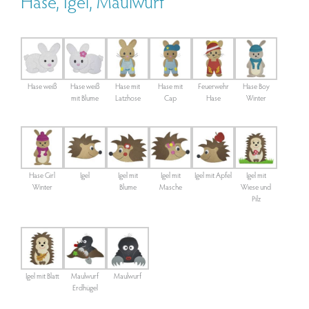
Hase, Igel, Maulwurf
Hase weiß
Hase weiß
Hase mit
Hase mit
Feuerwehr
Hase Boy
mit Blume
Latzhose
Cap
Hase
Winter
Hase Girl
Igel
Igel mit
Igel mit
Igel mit Apfel
Igel mit
Winter
Blume
Masche
Wiese und
Pilz
Igel mit Blatt
Maulwurf
Maulwurf
Erdhügel