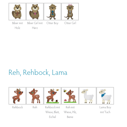
Biber mit
Biber Girl mit
Otter Boy
Otter Girl
Holz
Herz
Reh, Rehbock, Lama
Rehbock
Reh
Rehbock mit
Reh mit
Lama Boy
Wiese, Blatt,
Wiese, Pilz,
mit Tuch
Eichel
Biene