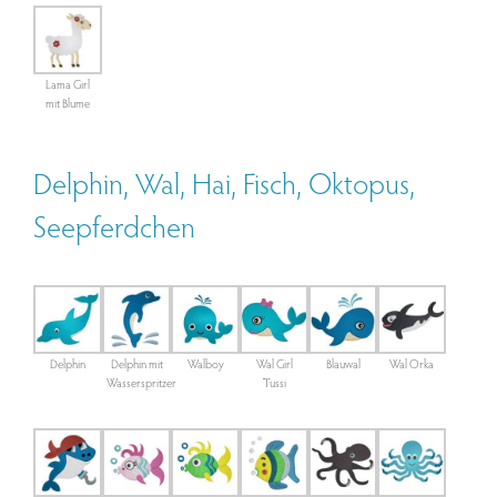
Lama Girl
mit Blume
Delphin, Wal, Hai, Fisch, Oktopus,
Seepferdchen
Delphin
Delphin mit
Walboy
Wal Girl
Blauwal
Wal Orka
Wasserspritzer
Tussi