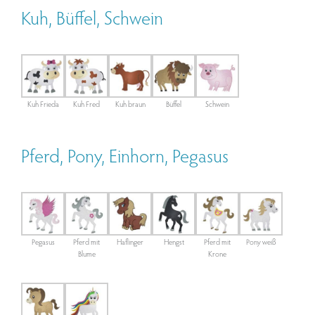
Kuh, Büffel, Schwein
Kuh Frieda
Kuh Fred
Kuh braun
Büffel
Schwein
Pferd, Pony, Einhorn, Pegasus
Pegasus
Pferd mit
Haflinger
Hengst
Pferd mit
Pony weiß
Blume
Krone