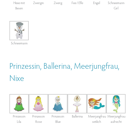
Hexe mit
Zwergin
Zwerg
Fee / Elfe
Engel
Schneemann
Besen
Girl
Schneemann
Prinzessin, Ballerina, Meerjungfrau,
Nixe
Prinzessin
Prinzessin
Prinzessin
Ballerina
Meerjungfrau
Meerjungfrau
Lila
Rose
Blue
setilich
aufrecht