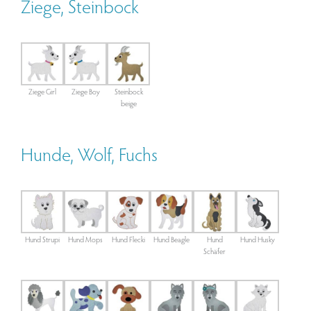
Ziege, Steinbock
Ziege Girl
Ziege Boy
Steinbock
beige
Hunde, Wolf, Fuchs
Hund Strupi
Hund Mops
Hund Flecki
Hund Beagle
Hund
Hund Husky
Schäfer