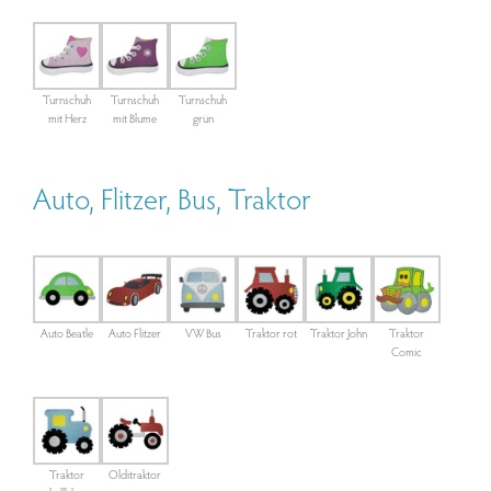
Turnschuh
Turnschuh
Turnschuh
mit Herz
mit Blume
grün
Auto, Flitzer, Bus, Traktor
Auto Beatle
Auto Flitzer
VW Bus
Traktor rot
Traktor John
Traktor
Comic
Traktor
Olditraktor