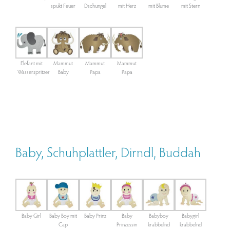
spukt Feuer
Dschungel
mit Herz
mit Blume
mit Stern
Elefant mit
Mammut
Mammut
Mammut
Wasserspritzer
Baby
Papa
Papa
Baby, Schuhplattler, Dirndl, Buddah
Baby Girl
Baby Boy mit
Baby Prinz
Baby
Babyboy
Babygirl
Cap
Prinzessin
krabbelnd
krabbelnd