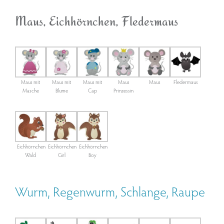
Maus, Eichhörnchen, Fledermaus
Maus mit
Maus mit
Maus mit
Maus
Maus
Fledermaus
Masche
Blume
Cap
Prinzessin
Eichhörnchen
Eichhörnchen
Eichhörnchen
Wald
Girl
Boy
Wurm, Regenwurm, Schlange, Raupe