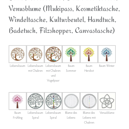
Venusblume (Mukipass, Kosmetiktasche,
Windeltasche, Kulturbeutel, Handtuch,
Badetuch, Filzshopper, Canvastasche)
Lebensbaum
Lebensbaum
Lebensbaum
Baum
Baum
Baum Winter
mit Chakren
mit Chakren
Sommer
Herzbst
und
Vogelpaar
Baum
Lebensbaum
Lebensbaum
Blume des
Blume des
Venusblume
Frühling
Spiral
Spiral
Lebens
Lebens mit
Chakren