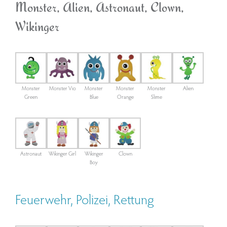
Monster, Alien, Astronaut, Clown,
Wikinger
Monster
Monster Vio
Monster
Monster
Monster
Alien
Green
Blue
Orange
Slime
Astronaut
Wikinger Girl
Wikinger
Clown
Boy
Feuerwehr, Polizei, Rettung