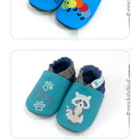
Von:
€
44.90
Von:
€
44.90