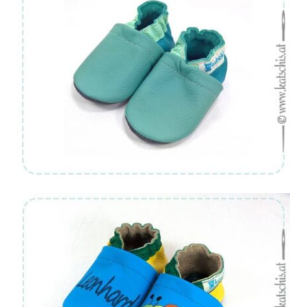
Von:
€
42.90