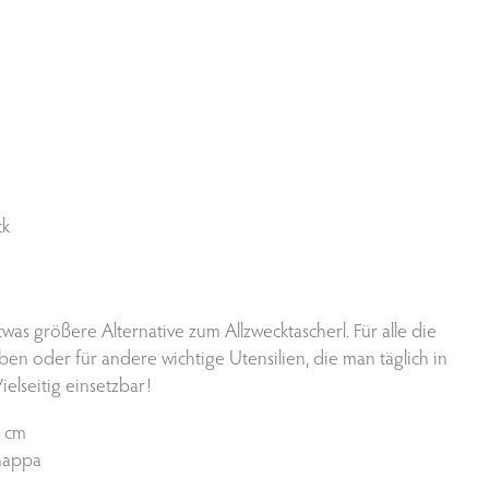
ck
twas größere Alternative zum Allzwecktascherl. Für alle die
n oder für andere wichtige Utensilien, die man täglich in
elseitig einsetzbar!
6 cm
nappa
e