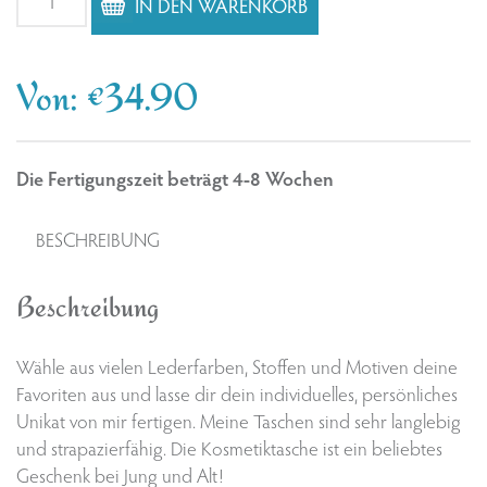
IN DEN WARENKORB
Pinguin,
Seehund,
Robbe,
Von:
€
34.90
Hippo,
Krebs
Menge
Die Fertigungszeit beträgt 4-8 Wochen
BESCHREIBUNG
Beschreibung
Wähle aus vielen Lederfarben, Stoffen und Motiven deine
Favoriten aus und lasse dir dein individuelles, persönliches
Unikat von mir fertigen. Meine Taschen sind sehr langlebig
und strapazierfähig. Die Kosmetiktasche ist ein beliebtes
Geschenk bei Jung und Alt!