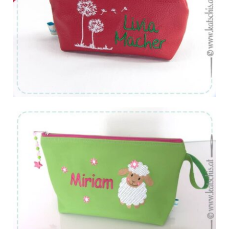
Von:
€
26.67
Von:
€
59.90