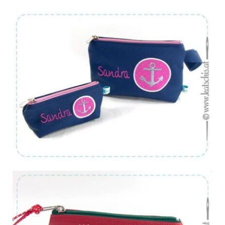
Von:
€
41.90