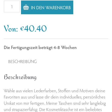
Kosmetiktasche
IN DEN WARENKORB
Hund,
Wolf,
Fuchs
Von:
€
40.40
Menge
Die Fertigungszeit beträgt 4-8 Wochen
BESCHREIBUNG
Beschreibung
Wähle aus vielen Lederfarben, Stoffen und Motiven deine
Favoriten aus und lasse dir dein individuelles, persönliches
Unikat von mir fertigen. Meine Taschen sind sehr langlebig
und strapazierfähig. Die Kosmetiktasche ist ein beliebtes