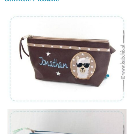
Von:
€
46.82