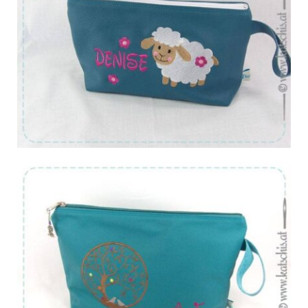
Von:
€
53.19
Von:
€
59.90