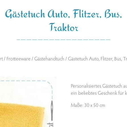
Gästetuch Auto, Flitzer, Bus,
Traktor
rt
/
Frotteeware
/
Gästehandtuch
/ Gästetuch Auto, Flitzer, Bus, T
Personalisiertes Gästetuch 
ein beliebtes Geschenk für 
Maße: 30 x 50 cm