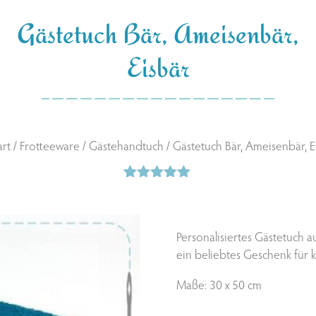
Gästetuch Bär, Ameisenbär,
Eisbär
art
/
Frotteeware
/
Gästehandtuch
/ Gästetuch Bär, Ameisenbär, E
2
Bewertet
mit
5.00
von 5,
basierend
Personalisiertes Gästetuch 
auf
ein beliebtes Geschenk für 
Kundenbewertungen
Maße: 30 x 50 cm