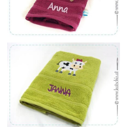
Von:
€
15.20
Von:
€
29.48