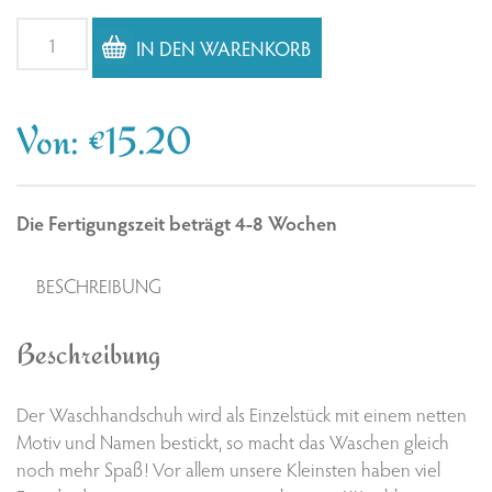
Waschhandschuh
IN DEN WARENKORB
Bagger,
Betonmischer,
Laster,
Von:
€
15.20
Walze,
Kran
Menge
Die Fertigungszeit beträgt 4-8 Wochen
BESCHREIBUNG
Beschreibung
Der Waschhandschuh wird als Einzelstück mit einem netten
Motiv und Namen bestickt, so macht das Waschen gleich
noch mehr Spaß! Vor allem unsere Kleinsten haben viel