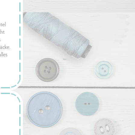
tel
cht
s
äcke.
lles