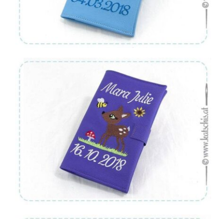
Von:
€
36.90
Von:
€
36.90