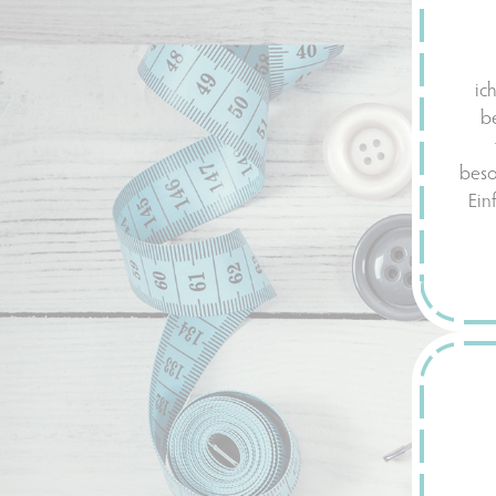
ic
be
beso
Ein