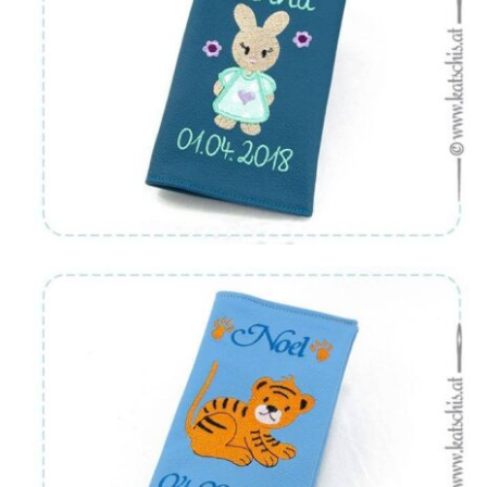
Von:
€
36.90