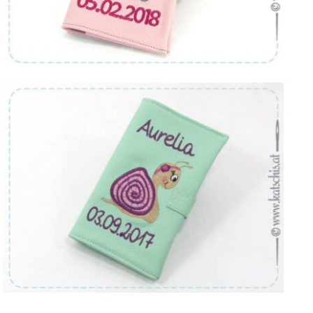
Von:
€
36.90
Von:
€
36.90