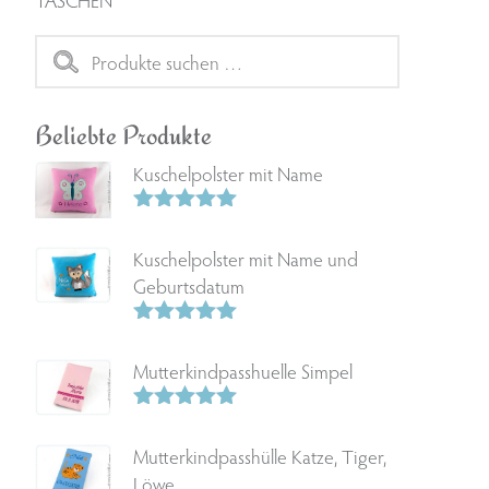
Suchen
nach:
Beliebte Produkte
Kuschelpolster mit Name
Bewertet
mit
5.00
Kuschelpolster mit Name und
von 5
Geburtsdatum
Bewertet
mit
5.00
Mutterkindpasshuelle Simpel
von 5
Bewertet
mit
5.00
Mutterkindpasshülle Katze, Tiger,
von 5
Löwe