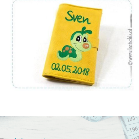
Von:
€
36.90