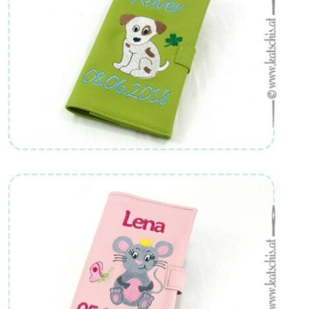
Von:
€
36.90