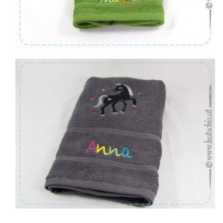
Von:
€
29.48
Von:
€
29.48