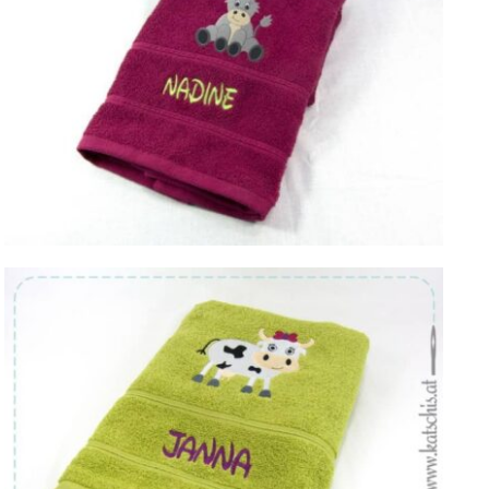
Von:
€
29.48