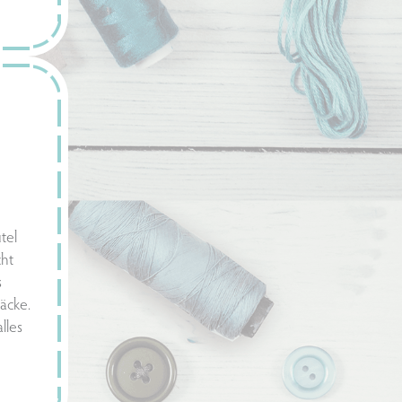
tel
cht
s
äcke.
lles