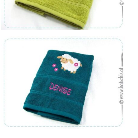
Von:
€
29.48
Von:
€
29.48