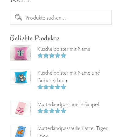
Suchen
nach:
Beliebte Produkte
Kuschelpolster mit Name
Bewertet
mit
5.00
Kuschelpolster mit Name und
von 5
Geburtsdatum
Bewertet
mit
5.00
Mutterkindpasshuelle Simpel
von 5
Bewertet
mit
5.00
Mutterkindpasshülle Katze, Tiger,
von 5
Löwe