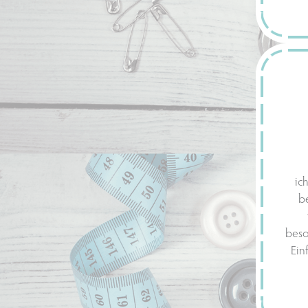
ic
be
beso
Ein