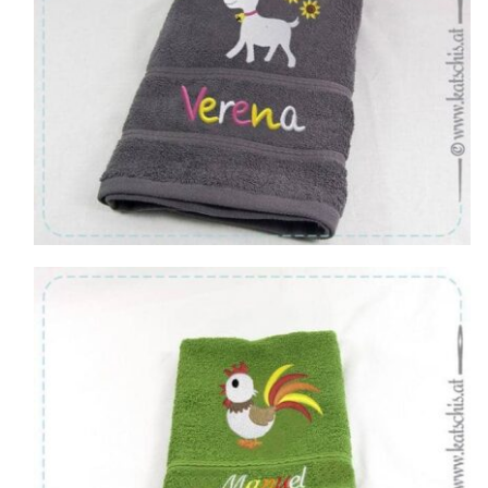
Von:
€
29.48