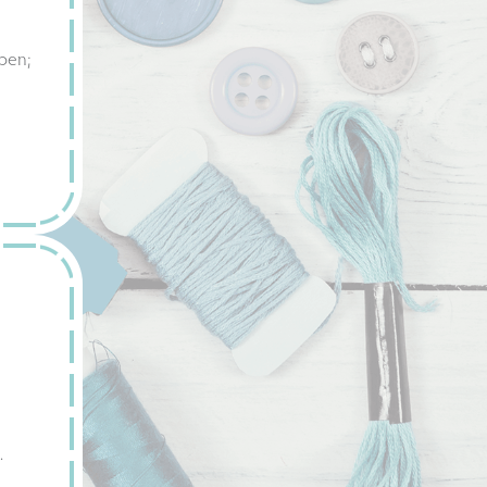
aben;
.