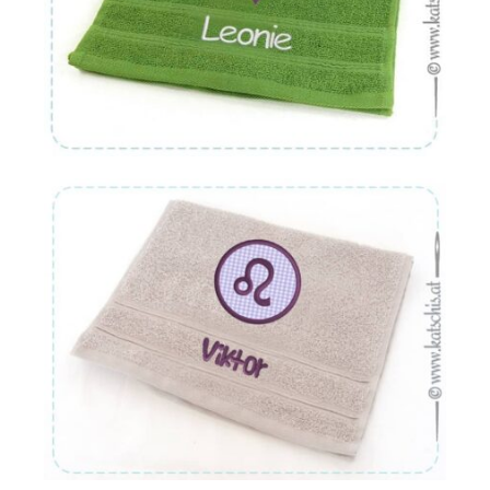
Von:
€
16.22
Von:
€
16.22