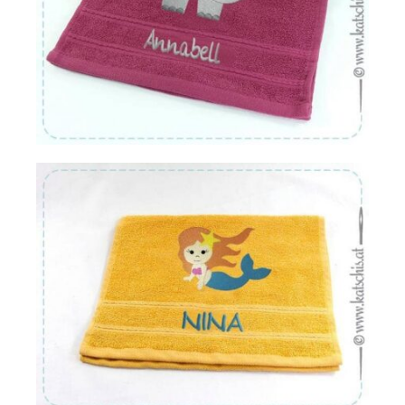
Von:
€
16.22
Von:
€
16.22