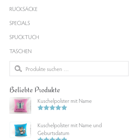
RUCKSÄCKE
SPECIALS
SPUCKTUCH
TASCHEN
Suchen
nach:
Beliebte Produkte
Kuschelpolster mit Name
Bewertet
mit
5.00
Kuschelpolster mit Name und
von 5
Geburtsdatum