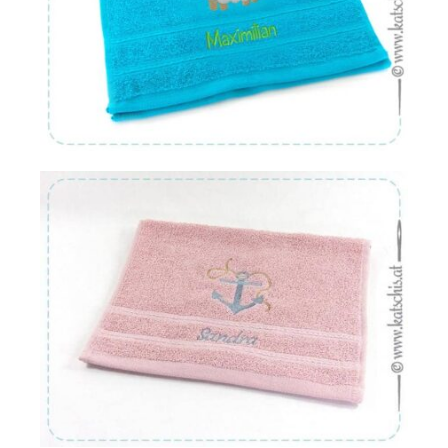
Von:
€
16.22
Von:
€
16.22