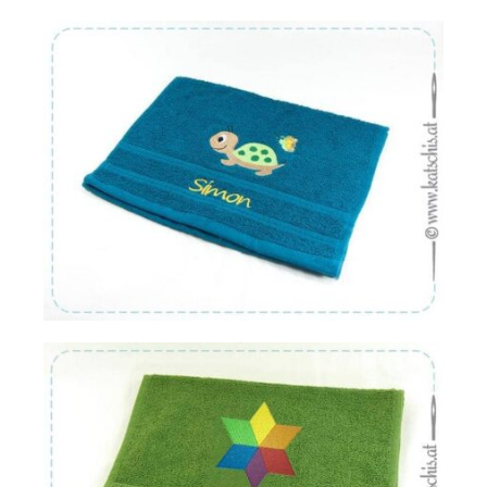
Von:
€
16.22