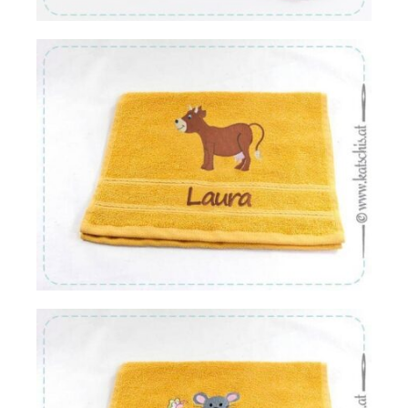
Von:
€
16.22