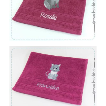
Von:
€
16.22
Von:
€
16.22