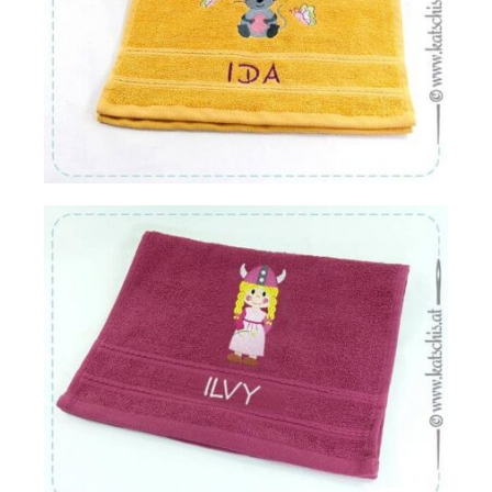
Von:
€
16.22
Von:
€
16.22