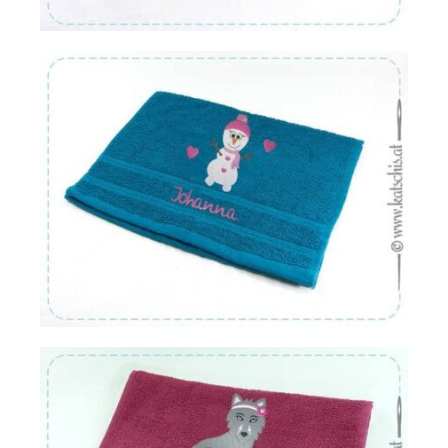
Von:
€
16.22