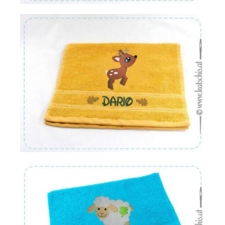
Von:
€
16.22