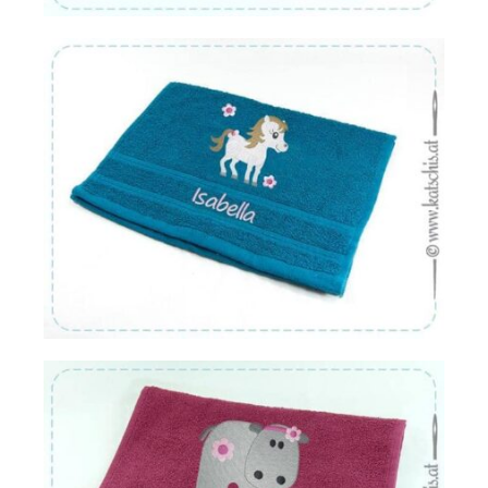
Von:
€
16.22